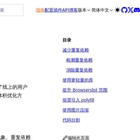
指南
配置
插件
API
博客
版本
简体中文
搜索
目录
减少重复依赖
检测重复依赖
消除重复依赖
使用更轻量的库
了线上的用户
提升 Browserslist 范围
物体积优化方
按需引入 polyfill
使用图片压缩
代码分割
现象。重复依赖
编辑此页面