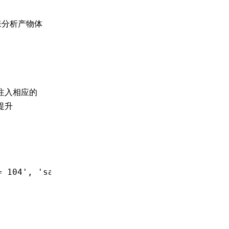
 来分析产物体
，并注入相应的
提升
= 104'
,
 'safari >= 16'
];