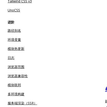
Tailwind CSS v3
UnoCSS
进阶
路径别名
环境变量
模块热更新
日志
浏览器范围
浏览器兼容性
模块联邦
多环境构建
服务端渲染（SSR）