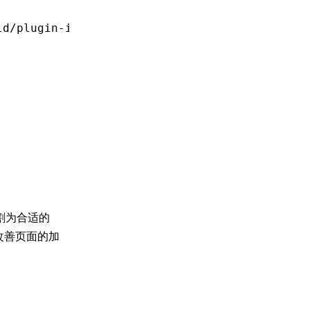
ld/plugin-image-compress'
;
割为合适的
改善页面的加