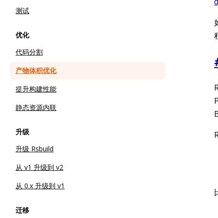
d
测试
优化
代码分割
产物体积优化
提升构建性能
静态资源内联
升级
升级 Rsbuild
从 v1 升级到 v2
从 0.x 升级到 v1
迁移