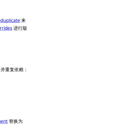
duplicate
来
rrides
进行版
并重复依赖：
ent
替换为