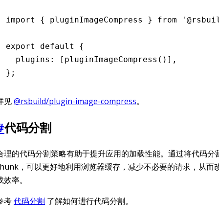
import
 { pluginImageCompress } 
from
 '@rsbui
export
 default
 {
  plugins
:
 [
pluginImageCompress
()]
,
};
详见
@rsbuild/plugin-image-compress
。
#
代码分割
合理的代码分割策略有助于提升应用的加载性能。通过将代码分
chunk，可以更好地利用浏览器缓存，减少不必要的请求，从而
载效率。
参考
代码分割
了解如何进行代码分割。