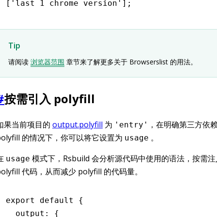
[
'last 1 chrome version'
];
Tip
请阅读
浏览器范围
章节来了解更多关于 Browserslist 的用法。
#
按需引入 polyfill
如果当前项目的
output.polyfill
为
，在明确第三方依
'entry'
polyfill 的情况下，你可以将它设置为
。
usage
在
模式下，Rsbuild 会分析源代码中使用的语法，按需
usage
polyfill 代码，从而减少 polyfill 的代码量。
export
 default
 {
  output
:
 {