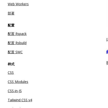
Web Workers
部署
配置
配置 Rspack
配置 Rsbuild
配置 SWC
样式
CSS
CSS Modules
CSS-in-JS
Tailwind CSS v4