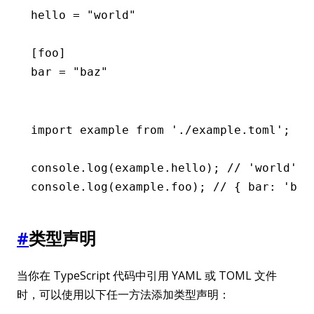
hello 
=
 "world"
[foo]
bar 
=
 "baz"
import
 example 
from
 './example.toml'
;
console
.log
(
example
.hello); 
// 'world';
console
.log
(
example
.foo); 
// { bar: 'baz
#
类型声明
当你在 TypeScript 代码中引用 YAML 或 TOML 文件
时，可以使用以下任一方法添加类型声明：