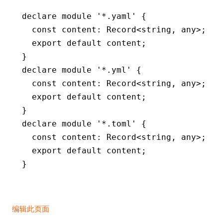
declare
 module
 '*.yaml'
 {
  const
 content
:
 Record
<
string
,
 any
>;
  export
 default
 content;
}
declare
 module
 '*.yml'
 {
  const
 content
:
 Record
<
string
,
 any
>;
  export
 default
 content;
}
declare
 module
 '*.toml'
 {
  const
 content
:
 Record
<
string
,
 any
>;
  export
 default
 content;
}
编辑此页面