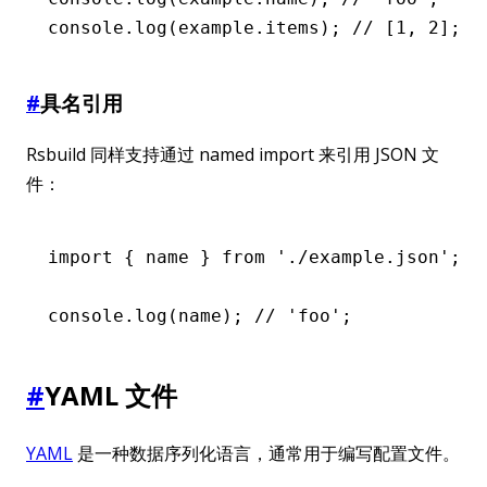
console
.log
(
example
.items); 
// [1, 2];
#
具名引用
Rsbuild 同样支持通过 named import 来引用 JSON 文
件：
import
 { name } 
from
 './example.json'
;
console
.log
(name); 
// 'foo';
#
YAML 文件
YAML
是一种数据序列化语言，通常用于编写配置文件。