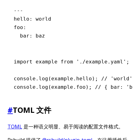
---
hello
:
 world
foo
:
  bar
:
 baz
import
 example 
from
 './example.yaml'
;
console
.log
(
example
.hello); 
// 'world';
console
.log
(
example
.foo); 
// { bar: 'baz
#
TOML 文件
TOML
是一种语义明显、易于阅读的配置文件格式。
Rsbuild 提供了
@rsbuild/plugin-toml
，在注册插件后，