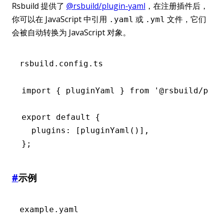
Rsbuild 提供了
@rsbuild/plugin-yaml
，在注册插件后，
你可以在 JavaScript 中引用
或
文件，它们
.yaml
.yml
会被自动转换为 JavaScript 对象。
rsbuild.config.ts
import
 { pluginYaml } 
from
 '@rsbuild/plu
export
 default
 {
  plugins
:
 [
pluginYaml
()]
,
};
#
示例
example.yaml