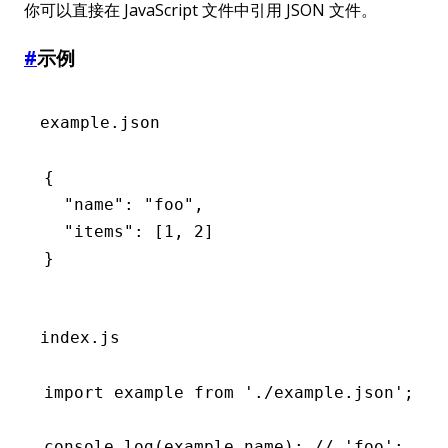
你可以直接在 JavaScript 文件中引用 JSON 文件。
#
示例
example.json
{
  "name"
:
 "foo"
,
  "items"
:
 [
1
,
 2
]
}
index.js
import
 example 
from
 './example.json'
;
console
.log
(
example
.name); 
// 'foo';