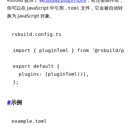
你可以在 JavaScript 中引用
文件，它会被自动转
.toml
换为 JavaScript 对象。
rsbuild.config.ts
import
 { pluginToml } 
from
 '@rsbuild/plu
export
 default
 {
  plugins
:
 [
pluginToml
()]
,
};
#
示例
example.toml