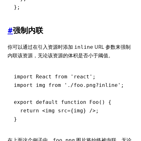
};
#
强制内联
你可以通过在引入资源时添加
URL 参数来强制
inline
内联该资源，无论该资源的体积是否小于阈值。
import
 React 
from
 'react'
;
import
 img 
from
 './foo.png?inline'
;
export
 default
 function
 Foo
() {
  return
 <
img
 src
=
{img} />;
}
在上面这个例子中，
图片将始终被内联，无论
foo.png