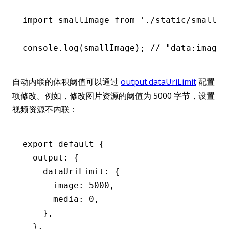
import
 smallImage 
from
 './static/smallIm
console
.log
(smallImage); 
// "data:image/
自动内联的体积阈值可以通过
output.dataUriLimit
配置
项修改。例如，修改图片资源的阈值为 5000 字节，设置
视频资源不内联：
export
 default
 {
  output
:
 {
    dataUriLimit
:
 {
      image
:
 5000
,
      media
:
 0
,
    }
,
  }
,