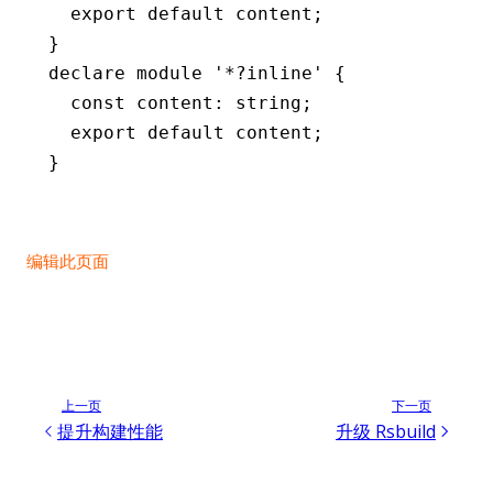
  export
 default
 content;
}
declare
 module
 '*?inline'
 {
  const
 content
:
 string
;
  export
 default
 content;
}
编辑此页面
上一页
下一页
提升构建性能
升级 Rsbuild