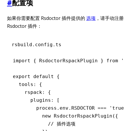
#
配置项
如果你需要配置 Rsdoctor 插件提供的
选项
，请手动注册
Rsdoctor 插件：
rsbuild.config.ts
import
 { RsdoctorRspackPlugin } 
from
 '@r
export
 default
 {
  tools
:
 {
    rspack
:
 {
      plugins
:
 [
        process
.
env
.
RSDOCTOR
 ===
 'true'
 
          new
 RsdoctorRspackPlugin
({
            // 插件选项