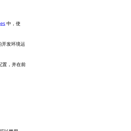
mes
中，使
d 的开发环境运
配置，并在前