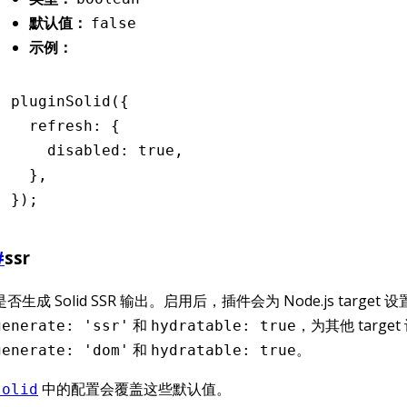
默认值：
false
示例：
pluginSolid
({
  refresh
:
 {
    disabled
:
 true
,
  }
,
});
#
ssr
是否生成 Solid SSR 输出。启用后，插件会为 Node.js target 设
和
，为其他 target
generate: 'ssr'
hydratable: true
和
。
generate: 'dom'
hydratable: true
中的配置会覆盖这些默认值。
solid