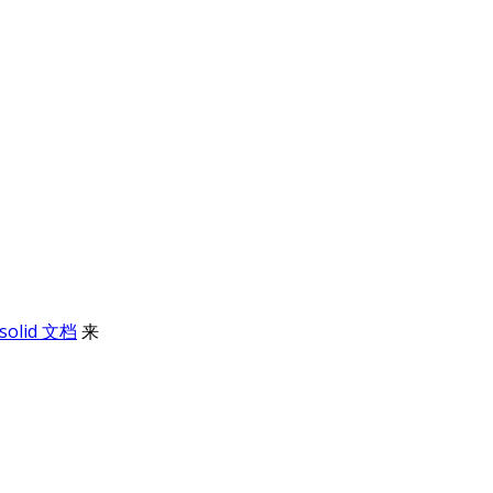
-solid 文档
来