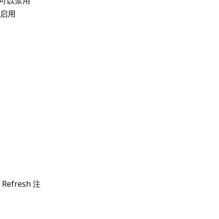
可以禁用
启用
efresh 注