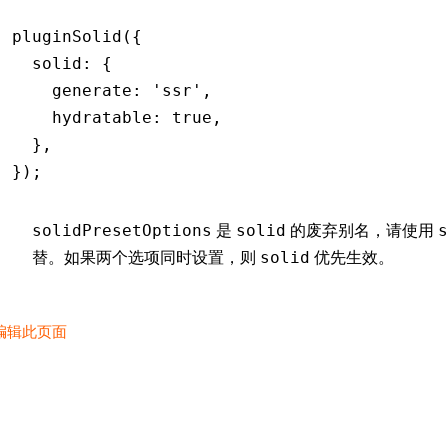
pluginSolid
({
  solid
:
 {
    generate
:
 'ssr'
,
    hydratable
:
 true
,
  }
,
});
是
的废弃别名，请使用
solidPresetOptions
solid
s
替。如果两个选项同时设置，则
优先生效。
solid
编辑此页面