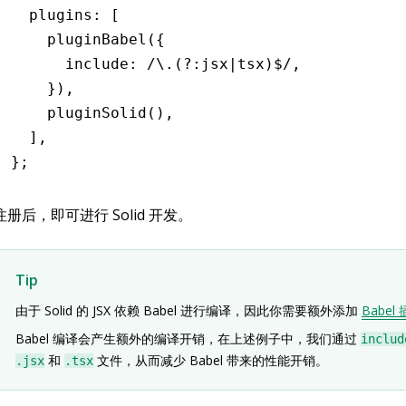
  plugins
:
 [
    pluginBabel
({
      include
:
 /\.(?:jsx
|
tsx)
$
/
,
    })
,
    pluginSolid
()
,
  ]
,
};
注册后，即可进行 Solid 开发。
Tip
由于 Solid 的 JSX 依赖 Babel 进行编译，因此你需要额外添加
Babel
Babel 编译会产生额外的编译开销，在上述例子中，我们通过
includ
和
文件，从而减少 Babel 带来的性能开销。
.jsx
.tsx