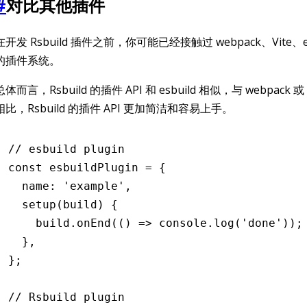
#
对比其他插件
在开发 Rsbuild 插件之前，你可能已经接触过 webpack、Vite、es
的插件系统。
总体而言，Rsbuild 的插件 API 和 esbuild 相似，与 webpack 或 
相比，Rsbuild 的插件 API 更加简洁和容易上手。
// esbuild plugin
const
 esbuildPlugin
 =
 {
  name
:
 'example'
,
  setup
(build) {
    build
.onEnd
(() 
=>
 console
.log
(
'done'
));
  }
,
};
// Rsbuild plugin