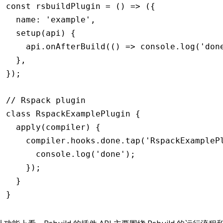
const
 rsbuildPlugin
 =
 () 
=>
 ({
  name
:
 'example'
,
  setup
(api) {
    api
.onAfterBuild
(() 
=>
 console
.log
(
'don
  }
,
});
// Rspack plugin
class
 RspackExamplePlugin
 {
  apply
(compiler) {
    compiler
.
hooks
.
done
.tap
(
'RspackExampleP
      console
.log
(
'done'
);
    });
  }
}