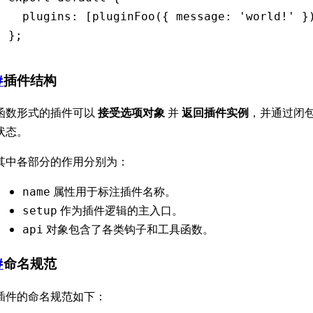
  plugins
:
 [
pluginFoo
({ message
:
 'world!'
 }
};
#
插件结构
函数形式的插件可以
接受选项对象
并
返回插件实例
，并通过闭
状态。
其中各部分的作用分别为：
属性用于标注插件名称。
name
作为插件逻辑的主入口。
setup
对象包含了各类钩子和工具函数。
api
#
命名规范
插件的命名规范如下：