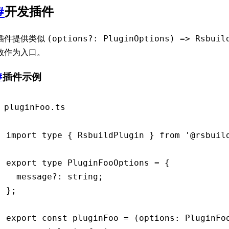
#
开发插件
插件提供类似
(options?: PluginOptions) => Rsbuil
数作为入口。
#
插件示例
pluginFoo.ts
import
 type
 { RsbuildPlugin } 
from
 '@rsbuil
export
 type
 PluginFooOptions
 =
 {
  message
?:
 string
;
};
export
 const
 pluginFoo
 =
 (options
:
 PluginFo