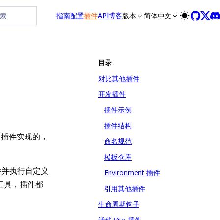
指南
配置
插件
API
博客
版本
简体中文
搜索
目录
对比其他插件
开发插件
插件示例
插件结构
通过插件实现的，
命名规范
模板仓库
件并执行自定义
Environment 插件
工具，插件都
引用其他插件
生命周期钩子
迁移 Vite 插件