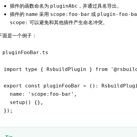
插件的函数命名为
，并通过具名导出。
pluginAbc
插件的
采用
或
name
scope:foo-bar
plugin-foo-ba
可以避免和其他插件产生命名冲突。
scope:
下面是一个例子：
pluginFooBar.ts
import
 type
 { RsbuildPlugin } 
from
 '@rsbuil
export
 const
 pluginFooBar
 =
 ()
:
 RsbuildPlug
  name
:
 'scope:foo-bar'
,
  setup
() {}
,
});