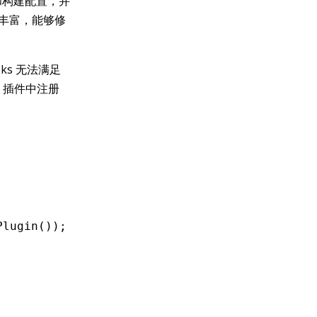
流程和构建配置，并
杂和丰富，能够修
ooks 无法满足
d 插件中注册
Plugin
());