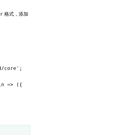
格式，添加
r
d/core'
;
in
 =>
 ({