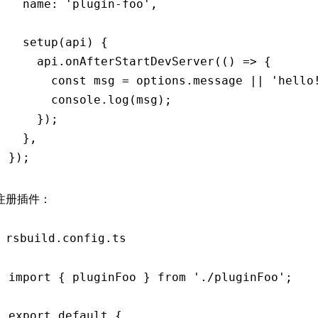
  name
:
 'plugin-foo'
,
  setup
(api) {
    api
.onAfterStartDevServer
(() 
=>
 {
      const
 msg
 =
 options
.message 
||
 'hello
      console
.log
(msg);
    });
  }
,
});
注册插件：
rsbuild.config.ts
import
 { pluginFoo } 
from
 './pluginFoo'
;
export
 default
 {