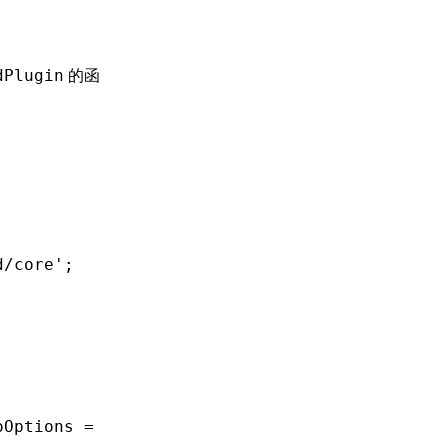
的函
dPlugin
d/core'
;
oOptions
 =
 {})
:
 RsbuildPlugin
 =>
 ({