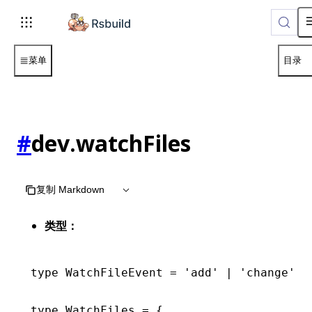
菜单
目录
#
dev.watchFiles
复制 Markdown
类型：
type
 WatchFileEvent
 =
 'add'
 |
 'change'
 |
type
 WatchFiles
 =
 {