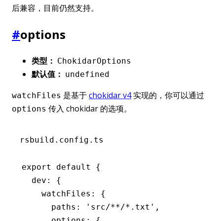
后兼容，目前仍然支持。
#
options
类型：
ChokidarOptions
默认值：
undefined
是基于
chokidar v4
实现的，你可以通过
watchFiles
传入 chokidar 的选项。
options
rsbuild.config.ts
export
 default
 {
  dev
:
 {
    watchFiles
:
 {
      paths
:
 'src/**/*.txt'
,
      options
:
 {