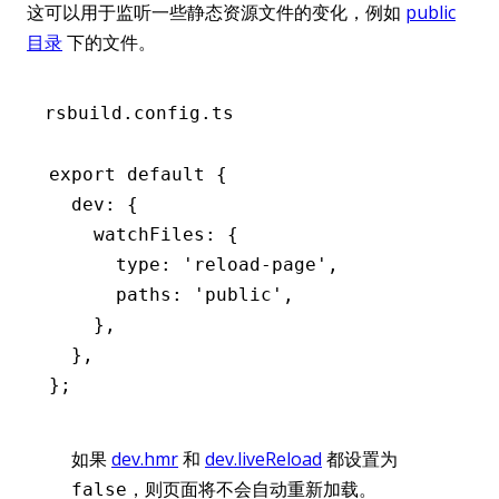
这可以用于监听一些静态资源文件的变化，例如
public
目录
下的文件。
rsbuild.config.ts
export
 default
 {
  dev
:
 {
    watchFiles
:
 {
      type
:
 'reload-page'
,
      paths
:
 'public'
,
    }
,
  }
,
};
如果
dev.hmr
和
dev.liveReload
都设置为
，则页面将不会自动重新加载。
false