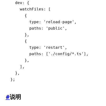
  dev
:
 {
    watchFiles
:
 [
      {
        type
:
 'reload-page'
,
        paths
:
 'public'
,
      }
,
      {
        type
:
 'restart'
,
        paths
:
 [
'./config/*.ts'
]
,
      }
,
    ]
,
  }
,
};
#
说明