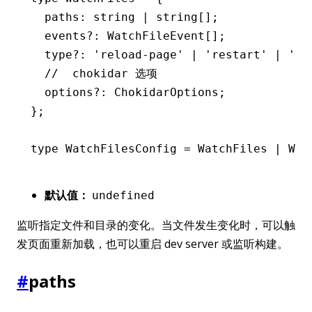
  paths
:
 string
 |
 string
[];
  events
?:
 WatchFileEvent
[];
  type
?:
 'reload-page'
 |
 'restart'
 |
 're
  //  chokidar 选项
  options
?:
 ChokidarOptions
;
};
type
 WatchFilesConfig
 =
 WatchFiles
 |
 Wat
默认值：
undefined
监听指定文件和目录的变化。当文件发生变化时，可以触
发页面重新加载，也可以重启 dev server 或监听构建。
#
paths