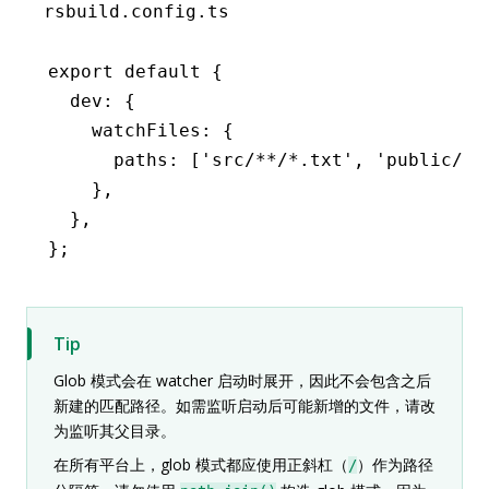
rsbuild.config.ts
export
 default
 {
  dev
:
 {
    watchFiles
:
 {
      paths
:
 [
'src/**/*.txt'
,
 'public/**
    }
,
  }
,
};
Tip
Glob 模式会在 watcher 启动时展开，因此不会包含之后
新建的匹配路径。如需监听启动后可能新增的文件，请改
为监听其父目录。
在所有平台上，glob 模式都应使用正斜杠（
）作为路径
/