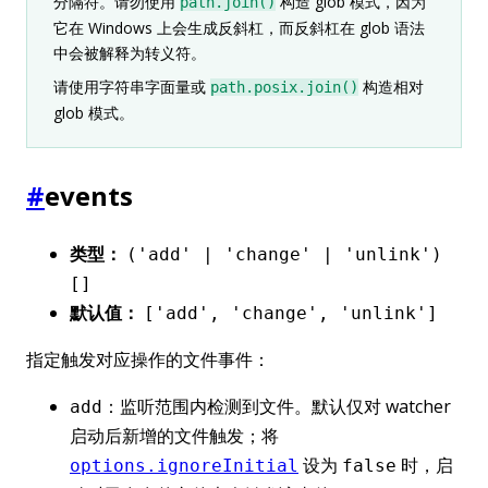
分隔符。请勿使用
构造 glob 模式，因为
path.join()
它在 Windows 上会生成反斜杠，而反斜杠在 glob 语法
中会被解释为转义符。
请使用字符串字面量或
构造相对
path.posix.join()
glob 模式。
#
events
类型：
('add' | 'change' | 'unlink')
[]
默认值：
['add', 'change', 'unlink']
指定触发对应操作的文件事件：
：监听范围内检测到文件。默认仅对 watcher
add
启动后新增的文件触发；将
设为
时，启
options.ignoreInitial
false